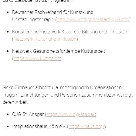
Sisko Zielbauer ist u.a. Mitglied in:
Deutscher Fachverband für Kunst- und
Gestaltungstherapie (
http://www.dfkgt.de/start2019.cfm
)
KünstlerInnennetzwerk Kulturelle Bildung und Inklusion
(
Netzwerk Kultur und Inklusion
)
Netzwerk Gesundheitsfördernde Kulturarbeit
(
https://www.kultips.de
)
Sisko Zielbauer arbeitet u.a. mit folgenden Organisationen,
Trägern, Einrichtungen und Personen zusammen bzw. würdigt
deren Arbeit:
CJG St. Ansgar (
https://www.cjg-sta.de/
)
Integrationshaus Köln e.V. (
https://ihaus.org/
)