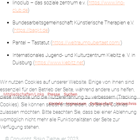
linoclub – das soziale zentrum e.v. (
https://www.lino-
club.de
)
Bundesarbeitsgemeinschaft Künstlerische Therapien e.V.
(
https://bagkt.de
)
Pantel – Tastatut (
https://weltraumpubertaet.com/
)
Internationales Jugend- und Kulturzentrum Kiebitz e. V. in
Duisburg (
https://www.kiebitz.net
)
Wir nutzen Cookies auf unserer Website. Einige von ihnen sind
essenziell für den Betrieb der Seite, während andere uns helfen,
Mitgliedschaften/Links
Presse
Suchen
diese Website und die Nutzererfahrung zu verbessern (Tracking
Kontakt
Impressum
Datenschutz
Verzeichnis
Cookies). Sie können selbst entscheiden, ob Sie die Cookies
zulassen möchten. Bitte beachten Sie, dass bei einer Ablehnung
womöglich nicht mehr alle Funktionalitäten der Seite zur
Verfügung stehen.
© Copyright: Sisko Zielbauer 2023