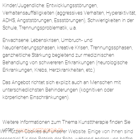
Kinder/Jugendliche: Entwicklungsstörungen,
Verhaltensauffälligkeiten (aggressives Verhalten, Hyperaktivität,
ADHS, Angststörungen, Essstörungen), Schwierigkeiten in der
Schule, Trennungsproblematik, u.a.
Erwachsene: Lebenskrisen, Umbruch- und
Neuorientierungsphasen, kreative Krisen, Trennungssphasen,
ganzheitliche Stärkung begleitend zur medizinischen
Behandlung von schwereren Erkrankungen (neurologische
Erkrankungen, Krebs, Herzkrankheiten, etc.)
Das Angebot richtet sich explizit auch an Menschen mit
unterschiedlichsten Behinderungen (kognitiven oder
körperlichen Einschränkungen).
Weitere Informationen zum Thema Kunsttherapie finden Sie
unter:
www.kunsttherapie.de
Wir nutzen Cookies auf unserer Website. Einige von ihnen sind
essenziell für den Betrieb der Seite, während andere uns helfen,